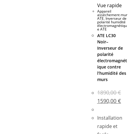
Vue rapide
Appareil
assèchement mur
ATE
,
Inverseur de
polarité humidité
électromagnétiqu
e ATE
ATE LC30
Noir–
Inverseur de
polarité
électromagnét
ique contre
l’humidité des
murs
1890,00
€
1590,00
€
Installation
rapide et