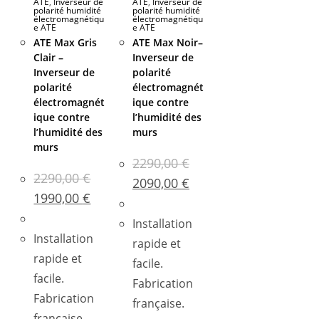
ATE
,
Inverseur de
ATE
,
Inverseur de
polarité humidité
polarité humidité
électromagnétiqu
électromagnétiqu
e ATE
e ATE
ATE Max Gris
ATE Max Noir–
Clair –
Inverseur de
Inverseur de
polarité
polarité
électromagnét
électromagnét
ique contre
ique contre
l’humidité des
l’humidité des
murs
murs
2290,00
€
2290,00
€
2090,00
€
1990,00
€
Installation
Installation
rapide et
rapide et
facile.
facile.
Fabrication
Fabrication
française.
française.