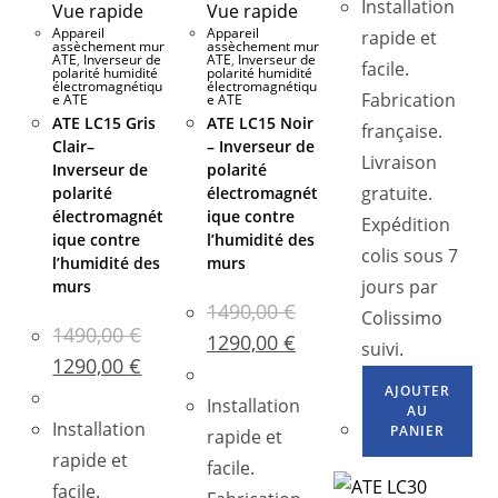
Installation
Vue rapide
Vue rapide
Appareil
Appareil
rapide et
assèchement mur
assèchement mur
ATE
,
Inverseur de
ATE
,
Inverseur de
facile.
polarité humidité
polarité humidité
électromagnétiqu
électromagnétiqu
Fabrication
e ATE
e ATE
ATE LC15 Gris
ATE LC15 Noir
française.
Clair–
– Inverseur de
Livraison
Inverseur de
polarité
gratuite.
polarité
électromagnét
électromagnét
ique contre
Expédition
ique contre
l’humidité des
colis sous 7
l’humidité des
murs
jours par
murs
1490,00
€
Colissimo
1490,00
€
1290,00
€
suivi.
1290,00
€
AJOUTER
Installation
AU
Installation
PANIER
rapide et
rapide et
facile.
facile.