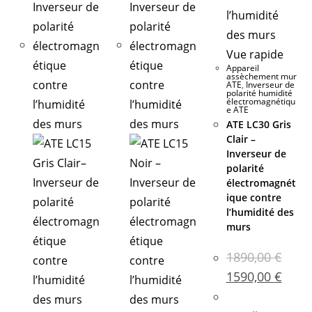
Vue rapide
Appareil
assèchement mur
ATE
,
Inverseur de
polarité humidité
électromagnétiqu
e ATE
ATE LC30 Gris
Clair –
Inverseur de
polarité
électromagnét
ique contre
l’humidité des
murs
1890,00
€
1590,00
€