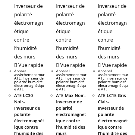
Vue rapide
Vue rapide
Vue rapide
Appareil
Appareil
Appareil
assèchement mur
assèchement mur
assèchement mur
ATE
,
Inverseur de
ATE
,
Inverseur de
ATE
,
Inverseur de
polarité humidité
polarité humidité
polarité humidité
électromagnétiqu
électromagnétiqu
électromagnétiqu
e ATE
e ATE
e ATE
ATE LC30
ATE Max Noir–
ATE LC15 Gris
Noir–
Inverseur de
Clair–
Inverseur de
polarité
Inverseur de
polarité
électromagnét
polarité
électromagnét
ique contre
électromagnét
ique contre
l’humidité des
ique contre
l’humidité des
murs
l’humidité des