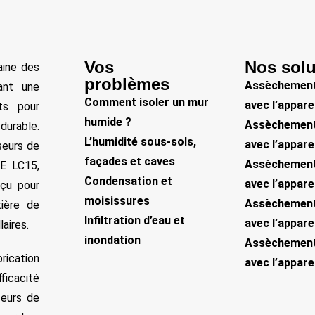
Vos
Nos solu
aine des
problèmes
Assèchement
rant une
Comment isoler un mur
avec l’appare
ts pour
humide ?
Assèchement
durable.
L’humidité sous-sols,
avec l’appar
seurs de
façades et caves
Assèchement
TE LC15,
Condensation et
avec l’appare
nçu pour
moisissures
Assèchement
ière de
Infiltration d’eau et
avec l’appar
aires.
inondation
Assèchement
rication
avec l’appar
ficacité
seurs de