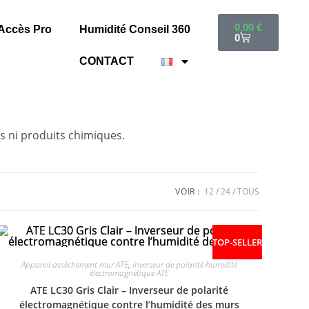
0,00
€
Accès Pro
Humidité Conseil 360
0
CONTACT
s ni produits chimiques.
VOIR :
12
24
TOUS
TOP-SELLER
Appareil assèchement mur ATE
,
Inverseur de polarité humidité
électromagnétique ATE
ATE LC30 Gris Clair – Inverseur de polarité
électromagnétique contre l’humidité des murs