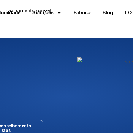
Humidade
Soluções
Fabrico
Blog
LO
aconselhamento
listas