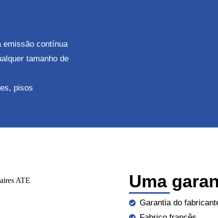
 emissão contínua
ualquer tamanho de
res, pisos
Uma garant
Garantia do fabrican
Fabrico francês