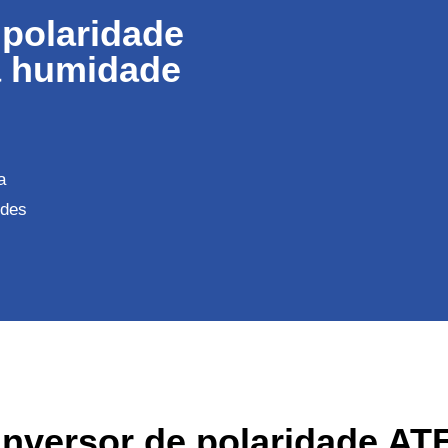
 polaridade
 humidade
a
edes
nversor de polaridade A