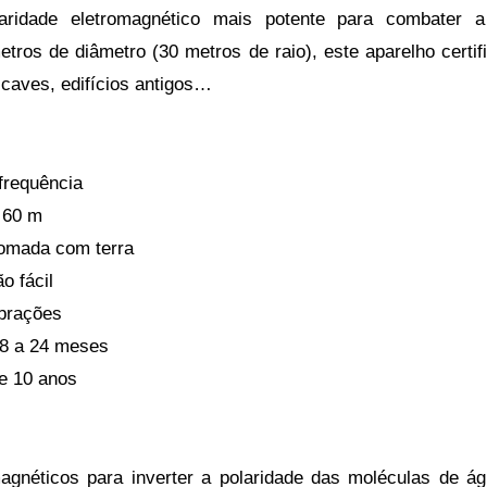
aridade eletromagnético mais potente para combate
ros de diâmetro (30 metros de raio), este aparelho certifi
 caves, edifícios antigos…
frequência
 60 m
tomada com terra
o fácil
brações
18 a 24 meses
de 10 anos
omagnéticos para inverter a polaridade das moléculas de 