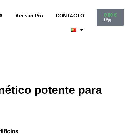
0,00
€
A
Acesso Pro
CONTACTO
0
nético potente para
ifícios