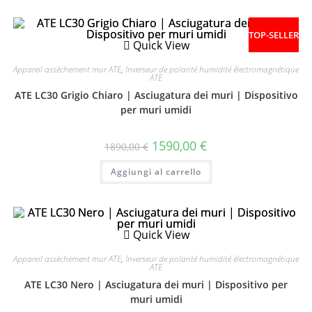
TOP-SELLER
Quick View
Appareil assèchement mur ATE
,
Inverseur de polarité humidité électromagnétique
ATE
ATE LC30 Grigio Chiaro | Asciugatura dei muri | Dispositivo
per muri umidi
1590,00
€
1890,00
€
Aggiungi al carrello
Quick View
Appareil assèchement mur ATE
,
Inverseur de polarité humidité électromagnétique
ATE
ATE LC30 Nero | Asciugatura dei muri | Dispositivo per
muri umidi