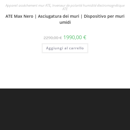
Appareil assèchement mur ATE
,
Inverseur de polarité humidité électromagnétique
ATE
ATE Max Nero | Asciugatura dei muri | Dispositivo per muri
umidi
1990,00
€
2290,00
€
Aggiungi al carrello