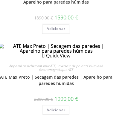
Aparelho para paredes húmidas
1590,00
€
1890,00
€
Adicionar
Quick View
Appareil assèchement mur ATE
,
Inverseur de polarité humidité
électromagnétique ATE
ATE Max Preto | Secagem das paredes | Aparelho para
paredes húmidas
1990,00
€
2290,00
€
Adicionar