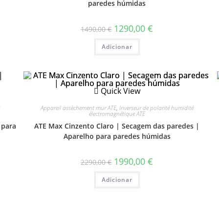
paredes húmidas
1290,00
€
1490,00
€
Adicionar
Quick View
Appareil assèchement mur ATE
,
Inverseur de polarité humidité
électromagnétique ATE
 para
ATE Max Cinzento Claro | Secagem das paredes |
Aparelho para paredes húmidas
1990,00
€
2290,00
€
Adicionar