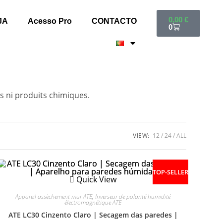
0,00
€
JA
Acesso Pro
CONTACTO
0
s ni produits chimiques.
VIEW:
12
24
ALL
TOP-SELLER
Quick View
Appareil assèchement mur ATE
,
Inverseur de polarité humidité
électromagnétique ATE
ATE LC30 Cinzento Claro | Secagem das paredes |