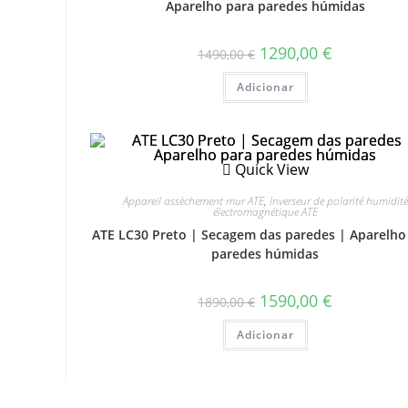
Aparelho para paredes húmidas
1290,00
€
1490,00
€
Adicionar
Quick View
Appareil assèchement mur ATE
,
Inverseur de polarité humidité
électromagnétique ATE
ATE LC30 Preto | Secagem das paredes | Aparelho
paredes húmidas
1590,00
€
1890,00
€
Adicionar