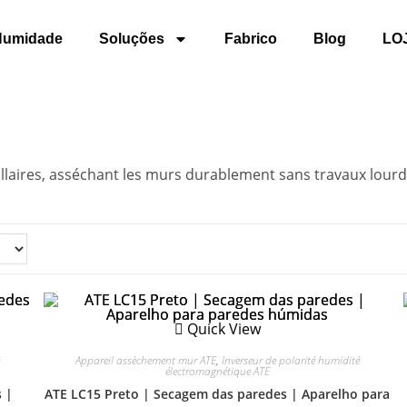
Humidade
Soluções
Fabrico
Blog
LO
illaires, asséchant les murs durablement sans travaux lourd
Quick View
Appareil assèchement mur ATE
,
Inverseur de polarité humidité
électromagnétique ATE
 |
ATE LC15 Preto | Secagem das paredes | Aparelho para