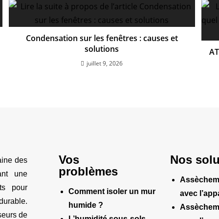
Condensation sur les fenêtres : causes et
solutions
AT
juillet 9, 2026
Vos
Nos solu
aine des
problèmes
rant une
Assèchem
ts pour
Comment isoler un mur
avec l’app
durable.
humide ?
Assèchem
seurs de
L’humidité sous-sols,