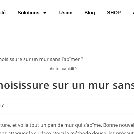
ité
Solutions
Usine
Blog
SHOP
photo humidité
oisissure sur un mur sans
té
nture, et voilà tout un pan de mur qui s’abîme. Bonne nouvell
ns attaquer la surface. Voici la méthode douce, les précauti