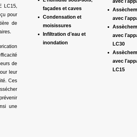
avec l’app
TE LC15,
façades et caves
Assèchem
nçu pour
Condensation et
avec l’app
ière de
moisissures
Assèchem
aires.
Infiltration d’eau et
avec l’app
inondation
LC30
rication
Assèchem
ficacité
avec l’app
seurs de
LC15
our leur
vité. Ces
ssécher
prévenir
insi une