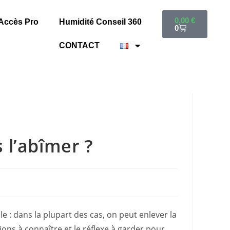
0,00
€
Accès Pro
Humidité Conseil 360
0
CONTACT
 l’abîmer ?
e : dans la plupart des cas, on peut enlever la
ons à connaître et le réflexe à garder pour