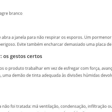
 e abra a janela para não respirar os esporos. Um pormeno
e e perigoso. Evite também encharcar demasiado uma placa d
: os gestos certos
amos o produto trabalhar em vez de esfregar com força, a
ada, uma demão de tinta adequada às divisões húmidas devol
 não foi tratada: má ventilação, condensação, infiltração 