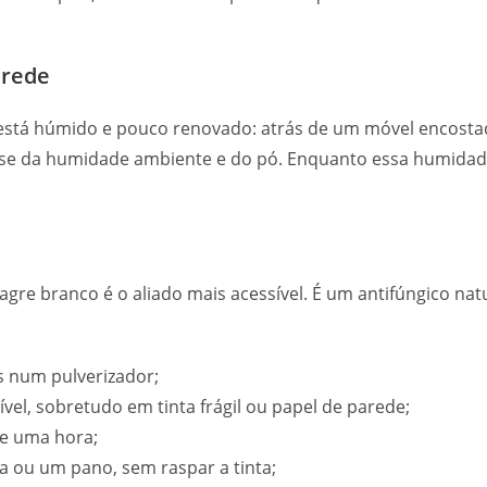
arede
está húmido e pouco renovado: atrás de um móvel encostad
a-se da humidade ambiente e do pó. Enquanto essa humidad
inagre branco é o aliado mais acessível. É um antifúngico na
s num pulverizador;
el, sobretudo em tinta frágil ou papel de parede;
de uma hora;
 ou um pano, sem raspar a tinta;