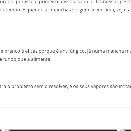
turado, por isso o primeiro passo é saná-lo. Os nossos ges
do tempo. E quando as manchas surgem lá em cima, veja 
re branco é eficaz porque é antifúngico. Já numa mancha 
e fundo que a alimenta.
cara o problema sem o resolver, e os seus vapores são irrit