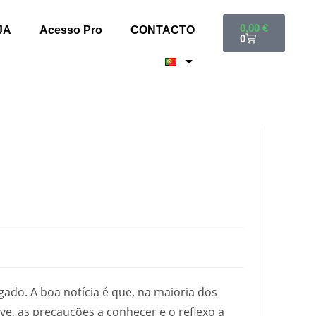
0,00
€
JA
Acesso Pro
CONTACTO
0
ado. A boa notícia é que, na maioria dos
ve, as precauções a conhecer e o reflexo a