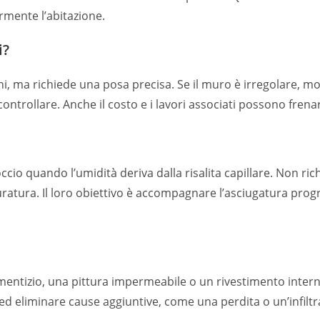
rmente l’abitazione.
i?
oni, ma richiede una posa precisa. Se il muro è irregolare, 
controllare. Anche il costo e i lavori associati possono frenare
cio quando l’umidità deriva dalla risalita capillare. Non ri
ratura. Il loro obiettivo è accompagnare l’asciugatura prog
entizio, una pittura impermeabile o un rivestimento interno
 ed eliminare cause aggiuntive, come una perdita o un’infiltr