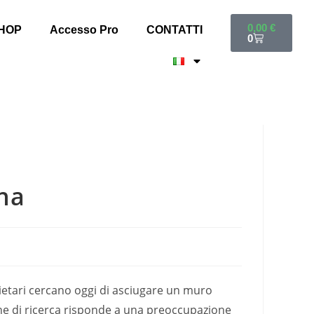
0,00
€
HOP
Accesso Pro
CONTATTI
0
ina
rietari cercano oggi di asciugare un muro
one di ricerca risponde a una preoccupazione