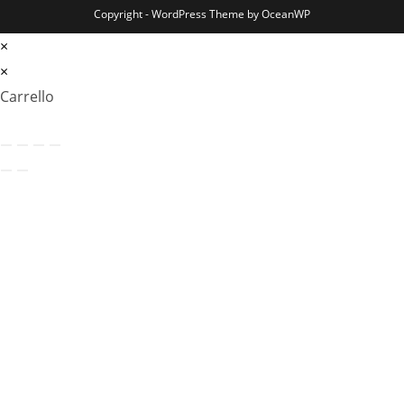
Copyright - WordPress Theme by OceanWP
×
×
Carrello