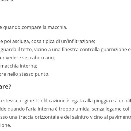
e e quando compare la macchia.
poi asciuga, cosa tipica di un’infiltrazione;
to guarda il tetto, vicino a una finestra controlla guarnizione 
er vedere se traboccano;
a macchia interna;
pre nello stesso punto.
lare?
tessa origine. L’infiltrazione è legata alla pioggia e a un d
e quando l’aria interna è troppo umida, senza legame col me
esso una traccia orizzontale e del salnitro vicino al pavimen
zione.