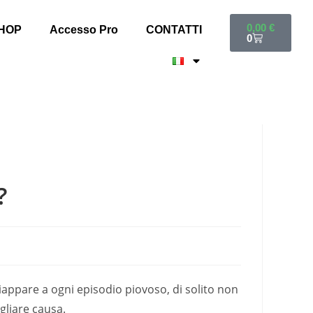
0,00
€
HOP
Accesso Pro
CONTATTI
0
?
ppare a ogni episodio piovoso, di solito non
gliare causa.