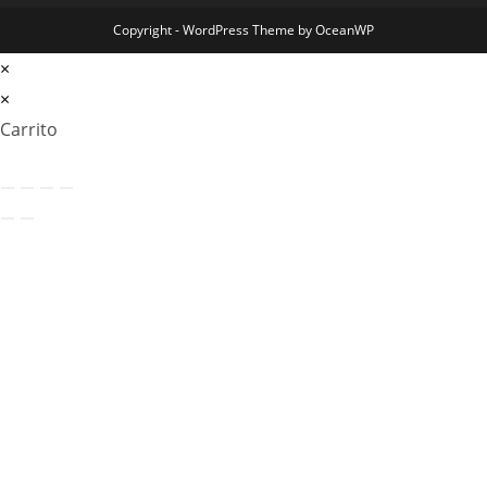
Copyright - WordPress Theme by OceanWP
×
×
Carrito