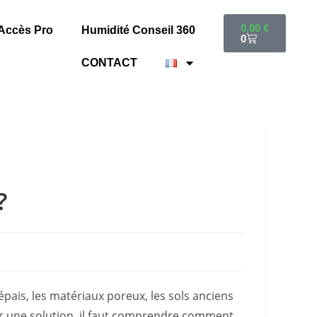
0,00
€
Accès Pro
Humidité Conseil 360
0
CONTACT
?
ais, les matériaux poreux, les sols anciens
ir une solution, il faut comprendre comment