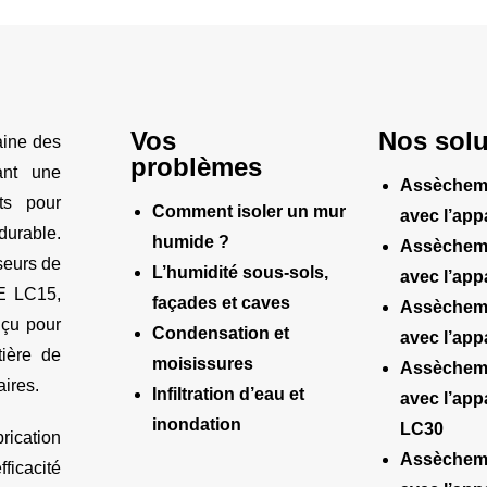
Vos
Nos solu
aine des
problèmes
rant une
Assèchem
ts pour
Comment isoler un mur
avec l’app
durable.
humide ?
Assèchem
seurs de
L’humidité sous-sols,
avec l’app
TE LC15,
façades et caves
Assèchem
nçu pour
Condensation et
avec l’app
ière de
moisissures
Assèchem
aires.
Infiltration d’eau et
avec l’app
inondation
LC30
rication
Assèchem
ficacité