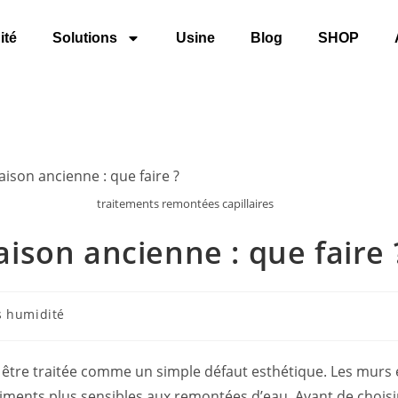
ité
Solutions
Usine
Blog
SHOP
traitements remontées capillaires
son ancienne : que faire 
s humidité
être traitée comme un simple défaut esthétique. Les murs ép
âtiments plus sensibles aux remontées d’eau. Avant de chois