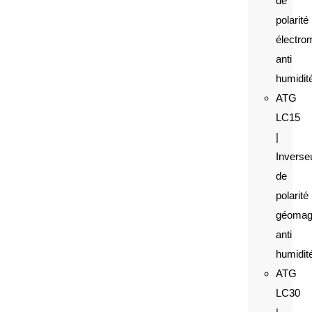
de
polarité
électro
anti
humidit
ATG
LC15
|
Inverse
de
polarité
géomag
anti
humidit
ATG
LC30