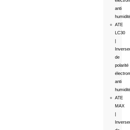
électro
anti
humidit
ATE
LC30
|
Inverse
de
polarité
électro
anti
humidit
ATE
MAX
|
Inverse