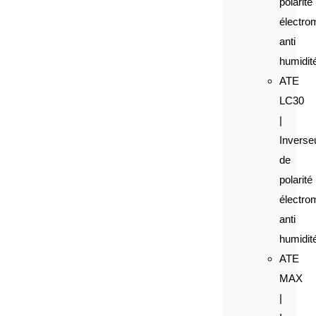
polarité
électro
anti
humidit
ATE
LC30
|
Inverse
de
polarité
électro
anti
humidit
ATE
MAX
|