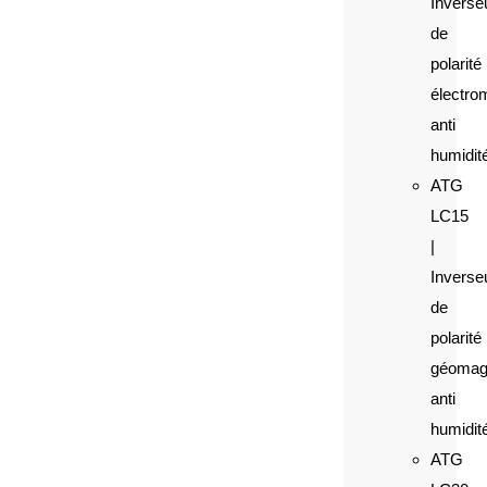
Inverse
de
polarité
électro
anti
humidit
ATG
LC15
|
Inverse
de
polarité
géomag
anti
humidit
ATG