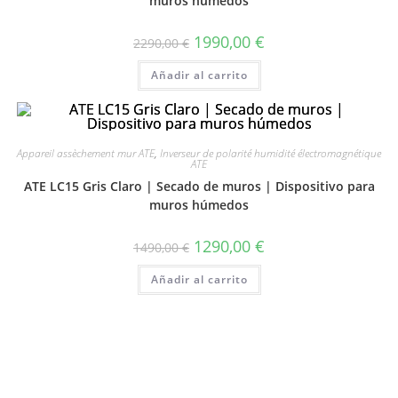
muros húmedos
1990,00
€
2290,00
€
Añadir al carrito
Appareil assèchement mur ATE
,
Inverseur de polarité humidité électromagnétique
ATE
ATE LC15 Gris Claro | Secado de muros | Dispositivo para
muros húmedos
1290,00
€
1490,00
€
Añadir al carrito