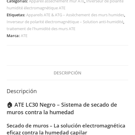
Categorías:
Appareil assèchement mur ATE
,
Inverseur de polarité
humidité électromagnétique ATE
Etiquetas:
Appareils ATE & ATG – Assèchement des murs humides
,
Inverseur de polarité électromagnétique – Solution anti-humidité
,
traitement de l'humidité des murs ATE
Marca:
ATE
DESCRIPCIÓN
Descripción
🏠 ATE LC30 Negro – Sistema de secado de
muros contra la humedad
Secado de muros – La solución electromagnética
eficaz contra la humedad capilar