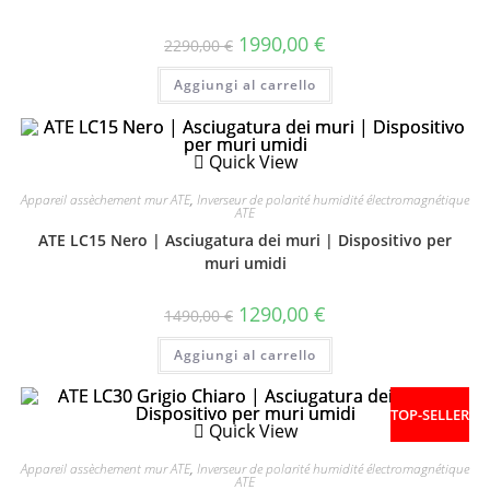
1990,00
€
2290,00
€
Aggiungi al carrello
Quick View
Appareil assèchement mur ATE
,
Inverseur de polarité humidité électromagnétique
ATE
ATE LC15 Nero | Asciugatura dei muri | Dispositivo per
muri umidi
1290,00
€
1490,00
€
Aggiungi al carrello
TOP-SELLER
Quick View
Appareil assèchement mur ATE
,
Inverseur de polarité humidité électromagnétique
ATE