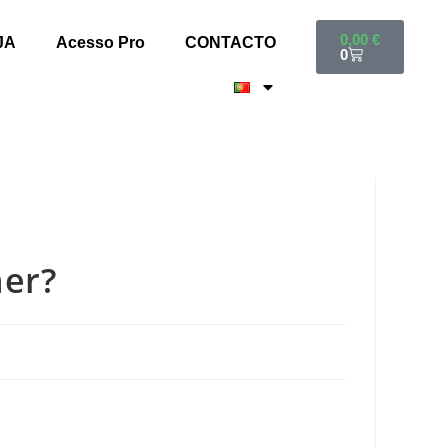
0,00
€
JA
Acesso Pro
CONTACTO
0
her?