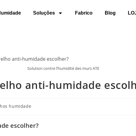
Humidade
Soluções
Fabrico
Blog
LO
Solution contre l’humidité des murs ATE
relho anti-humidade escol
lhos humidade
ade escolher?