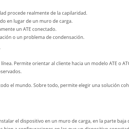
dad procede realmente de la capilaridad.
ado en lugar de un muro de carga.
tamente un ATE conectado.
ltración o un problema de condensación.
r
ínea. Permite orientar al cliente hacia un modelo ATE o ATG
bservados.
odo el mundo. Sobre todo, permite elegir una solución coher
instalar el dispositivo en un muro de carga, en la parte baj
 bien a configuraciones en las que un dispositivo conectad