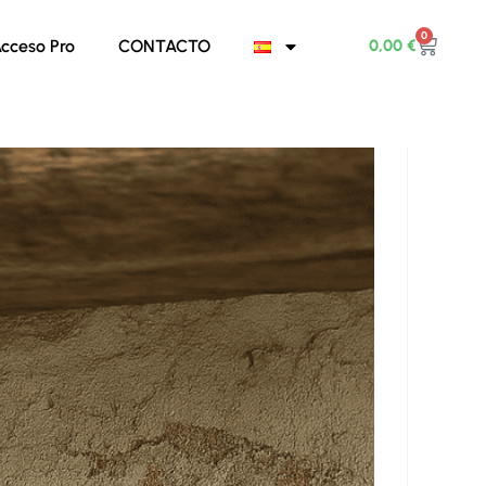
0
0,00
€
cceso Pro
CONTACTO