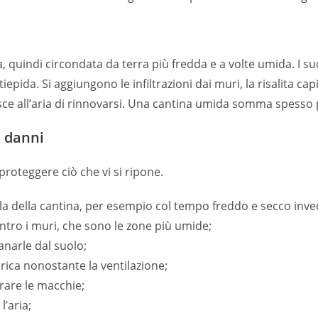
 quindi circondata da terra più fredda e a volte umida. I suo
pida. Si aggiungono le infiltrazioni dai muri, la risalita capi
ce all’aria di rinnovarsi. Una cantina umida somma spesso 
i danni
proteggere ciò che vi si ripone.
ella della cantina, per esempio col tempo freddo e secco inv
ntro i muri, che sono le zone più umide;
tanarle dal suolo;
rica nonostante la ventilazione;
erare le macchie;
l’aria;