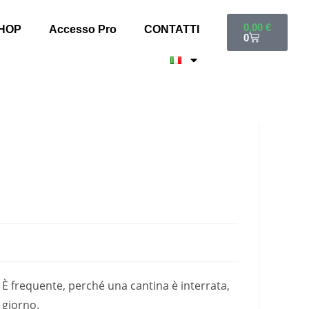
0,00
€
HOP
Accesso Pro
CONTATTI
0
 È frequente, perché una cantina è interrata,
i giorno.