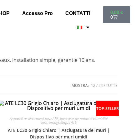
0,00
€
HOP
Accesso Pro
CONTATTI
0
aux. Installation simple, garantie 10 ans.
MOSTRA:
12
24
TUTTE
TOP-SELLER
Appareil assèchement mur ATE
,
Inverseur de polarité humidité
électromagnétique ATE
ATE LC30 Grigio Chiaro | Asciugatura dei muri |
Dispositivo per muri umidi