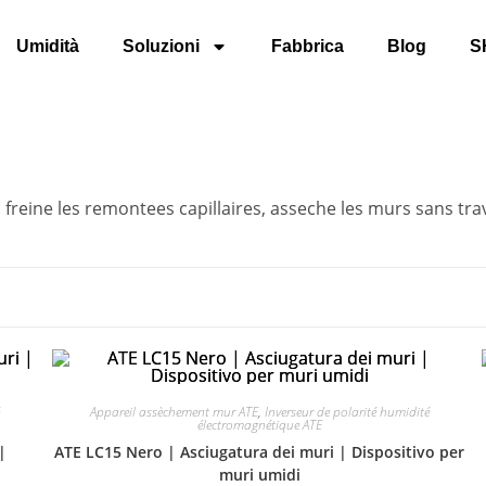
Umidità
Soluzioni
Fabbrica
Blog
S
freine les remontees capillaires, asseche les murs sans trav
Appareil assèchement mur ATE
,
Inverseur de polarité humidité
électromagnétique ATE
|
ATE LC15 Nero | Asciugatura dei muri | Dispositivo per
muri umidi