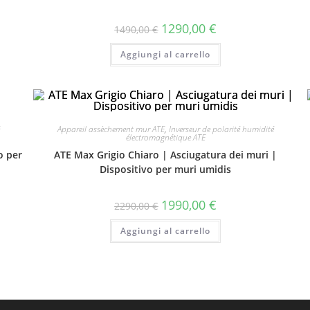
1290,00
€
1490,00
€
Aggiungi al carrello
Appareil assèchement mur ATE
,
Inverseur de polarité humidité
électromagnétique ATE
o per
ATE Max Grigio Chiaro | Asciugatura dei muri |
Dispositivo per muri umidis
1990,00
€
2290,00
€
Aggiungi al carrello