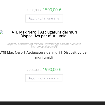
1590,00
€
1890,00
€
Aggiungi al carrello
Appareil assèchement mur ATE
,
Inverseur de polarité humidité
électromagnétique ATE
ATE Max Nero | Asciugatura dei muri | Dispositivo per
muri umidi
1990,00
€
2290,00
€
Aggiungi al carrello