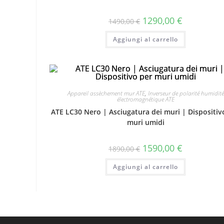
1290,00
€
1490,00
€
Aggiungi al carrello
Appareil assèchement mur ATE
,
Inverseur de polarité humidité
électromagnétique ATE
ATE LC30 Nero | Asciugatura dei muri | Dispositiv
muri umidi
1590,00
€
1890,00
€
Aggiungi al carrello