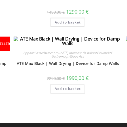
1290,00
€
1490,00
€
Add to basket
ELLER
Appareil assèchement mur ATE
,
Inverseur de polarité humidité
électromagnétique ATE
Damp
ATE Max Black | Wall Drying | Device for Damp Walls
1990,00
€
2290,00
€
Add to basket