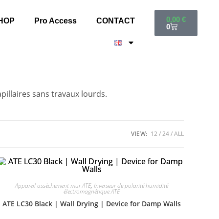
0,00
€
HOP
Pro Access
CONTACT
0
illaires sans travaux lourds.
VIEW:
12
24
ALL
Appareil assèchement mur ATE
,
Inverseur de polarité humidité
électromagnétique ATE
ATE LC30 Black | Wall Drying | Device for Damp Walls