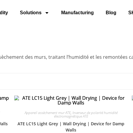
dity
Solutions
Manufacturing
Blog
S
èchement des murs, traitant l’humidité et les remontées cap
Appareil assèchement mur ATE
,
Inverseur de polarité humidité
électromagnétique ATE
alls
ATE LC15 Light Grey | Wall Drying | Device for Damp
Walls