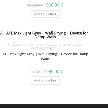
1590,00
€
1890,00
€
Add to basket
Appareil assèchement mur ATE
,
Inverseur de polarité humidité
électromagnétique ATE
ATE Max Light Grey | Wall Drying | Device for Damp
Walls
1990,00
€
2290,00
€
Add to basket