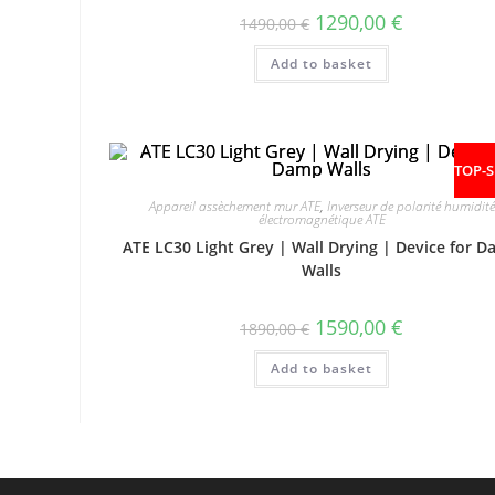
1290,00
€
1490,00
€
Add to basket
TOP-S
Appareil assèchement mur ATE
,
Inverseur de polarité humidité
électromagnétique ATE
ATE LC30 Light Grey | Wall Drying | Device for 
Walls
1590,00
€
1890,00
€
Add to basket