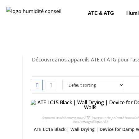
ATE & ATG
Humi
Découvrez nos appareils ATE et ATG pour l’ass
Appareil assèchement mur ATE
,
Inverseur de polarité humidité
électromagnétique ATE
ATE LC15 Black | Wall Drying | Device for Damp W